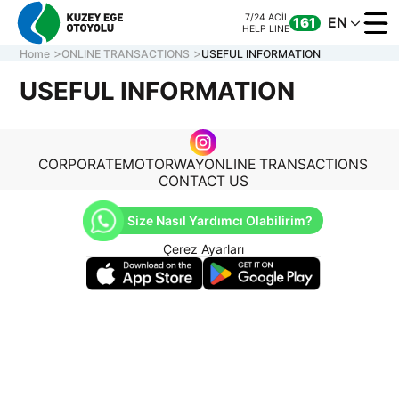
7/24 ACİL
EN
161
HELP LINE
Home
ONLINE TRANSACTIONS
USEFUL INFORMATION
USEFUL INFORMATION
CORPORATE
MOTORWAY
CORPORATE
MOTORWAY
ONLINE TRANSACTIONS
ONLINE TRANS
CONTACT US
CONTACT US
Size Nasıl Yardımcı Olabilirim?
Çerez Ayarları
7/24 ACİL
CALL CENTER
161
0 850 577 35 35
HELP LINE