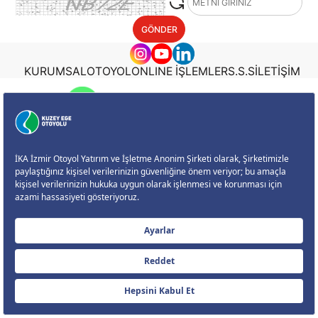
GÖNDER
KURUMSAL
OTOYOL
ONLINE İŞLEMLER
S.S.S
İLETİŞİM
Size Nasıl Yardımcı Olabilirim?
KVKK Bilgilendirme Metni
|
KVKK Başvuru Formu
Çerez Ayarları