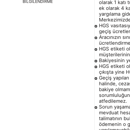
BİLGİLENDİRME
olarak 1 katı
ek olarak 4 k
yargılama gide
Merkezimizden 
HGS vasıtasıy
geçiş ücretler
Aracınızın sın
ücretlendirme
HGS etiketi o
müşterilerini
Bakiyesinin y
HGS etiketi o
çıkışta yine 
Geçiş yapılan
halinde, ceza
bakiye olmama
sorumluluğunu
atfedilemez.
Sorun yaşamam
mevduat hesab
talimatının b
ödemenin o gü