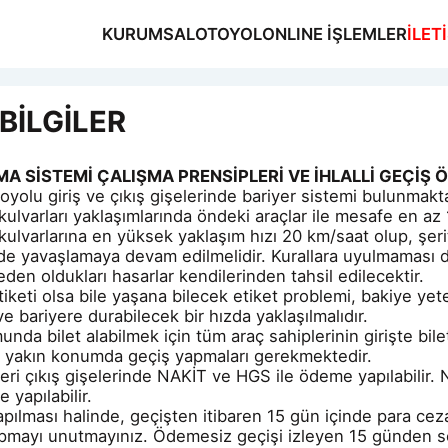
KURUMSAL
OTOYOL
ONLINE İŞLEMLER
İLET
BİLGİLER
A SİSTEMİ ÇALIŞMA PRENSİPLERİ VE İHLALLİ GEÇİŞ Ö
MSAL
yolu giriş ve çıkış gişelerinde bariyer sistemi bulunmakta
OL
 kulvarları yaklaşımlarında öndeki araçlar ile mesafe en az
ş kulvarlarına en yüksek yaklaşım hızı 20 km/saat olup, şe
NE İŞLEMLER
de yavaşlamaya devam edilmelidir. Kurallara uyulmaması d
ŞİM
den oldukları hasarlar kendilerinden tahsil edilecektir.
iketi olsa bile yaşana bilecek etiket problemi, bakiye yete
e bariyere durabilecek bir hızda yaklaşılmalıdır.
unda bilet alabilmek için tüm araç sahiplerinin girişte bi
e yakın konumda geçiş yapmaları gerekmektedir.
ri çıkış gişelerinde NAKİT ve HGS ile ödeme yapılabilir. N
 yapılabilir.
yapılması halinde, geçişten itibaren 15 gün içinde para cez
pmayı unutmayınız. Ödemesiz geçişi izleyen 15 günden so