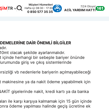
Müşteri Hizmetleri
7/24 Otoyol
İŞİM
TR
161
Hafta içi 08:30 - 17:30
ACİL YARDIM HATTI
0 850 577 35 35
DEMELERİNE DAİR ÖNEMLİ BİLGİLER
dır.
 10mt olacak şekilde ayarlanmalıdır.
rit içinde herhangi bir sebeple bariyer önünde
urumunda giriş ve çıkış sistemlerinde
rsizliği vb nedenlerle bariyerin açılmayabileceği
let makinesine ya da nakit ödeme yapabilmek için
AKİT gişelerinde nakit, kredi kartı ya da banka
aları ile karşı karşıya kalmamak için 15 gün içinde
nra ödeme yapılması halinde geçiş ücretine ek