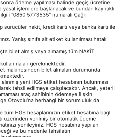
n sonra ödeme yapılması halinde geçiş ücretine
da yasal işlemlere başlanacak ve bundan kaynaklı
le ilgili “0850 5773535” numaralı Çağrı
ürücüler nakit, kredi kartı veya banka kartı ile
ız. Yanlış sınıfa ait etiket kullanılması hatalı
irişte bilet almış veya almamış tüm NAKİT
 kullanmaları gerekmektedir.
ilet makinesinden bilet almaları durumunda
ekmektedir.
de alınmış yeni HGS etiket hesabının bulunması
ak tahsil edilmeye çalışılacaktır. Ancak, yeterli
lamaması araç sahibinin ödemeye ilişkin
ge Otoyolu’na herhangi bir sorumluluk da
e tüm HGS hesaplarınızın etiket hesabına bağlı
rtı üzerinden verilmiş bir otomatik ödeme
matınızı yenileyiniz. HGS hesabına yapılan
ceği ve bu nedenle tahsilatın