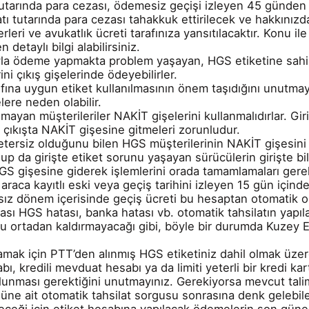
 tutarında para cezası, ödemesiz geçişi izleyen 45 günde
atı tutarında para cezası tahakkuk ettirilecek ve hakkınız
rleri ve avukatlık ücreti tarafınıza yansıtılacaktır. Konu i
detaylı bilgi alabilirsiniz.
la ödeme yapmakta problem yaşayan, HGS etiketine sahip s
ini çıkış gişelerinde ödeyebilirler.
ıfına uygun etiket kullanılmasının önem taşıdığını unutmayın
lere neden olabilir.
lmayan müşterileriler NAKİT gişelerini kullanmalıdırlar. G
n çıkışta NAKİT gişesine gitmeleri zorunludur.
etersiz olduğunu bilen HGS müşterilerinin NAKİT gişesini
lup da girişte etiket sorunu yaşayan sürücülerin girişte b
HGS gişesine giderek işlemlerini orada tamamlamaları ger
 araca kayıtlı eski veya geçiş tarihini izleyen 15 gün için
sız dönem içerisinde geçiş ücreti bu hesaptan otomatik olar
sı HGS hatası, banka hatası vb. otomatik tahsilatın yapı
 ortadan kaldırmayacağı gibi, böyle bir durumda Kuzey E
ak için PTT’den alınmış HGS etiketiniz dahil olmak üzer
ı, kredili mevduat hesabı ya da limiti yeterli bir kredi ka
ulunması gerektiğini unutmayınız. Gerekiyorsa mevcut tali
ne ait otomatik tahsilat sorgusu sonrasına denk gelebile