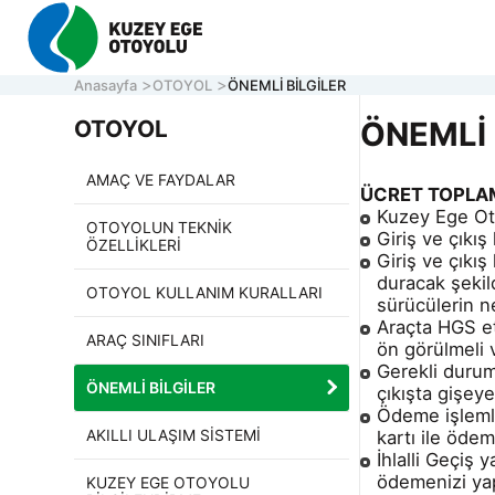
Anasayfa
OTOYOL
ÖNEMLİ BİLGİLER
OTOYOL
ÖNEMLİ 
AMAÇ VE FAYDALAR
ÜCRET TOPLAM
KURU
Kuzey Ege Oto
OTOYOLUN TEKNİK
OTOY
Giriş ve çıkış
ÖZELLİKLERİ
Giriş ve çıkı
ONLI
duracak şekil
İLETİ
OTOYOL KULLANIM KURALLARI
sürücülerin ne
Araçta HGS et
ARAÇ SINIFLARI
ön görülmeli v
Gerekli durum
Müşteri Hizmetleri
ÖNEMLİ BİLGİLER
7/24 Otoyol
çıkışta gişey
161
Hafta içi 08:30 - 17:30
ACİL YARDIM HATTI
Ödeme işlemle
0 850 577 35 35
AKILLI ULAŞIM SİSTEMİ
kartı ile ödeme
İhlalli Geçiş 
ödemenizi ya
KUZEY EGE OTOYOLU