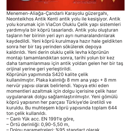
Menemen-Aliağa-Çandarlı Karayolu güzergahı,
Neonteikhos Antik Kenti antik yolu ile kesişiyor. Antik
yolu korumak için ViaCon Oluklu Çelik yapı sistemleri
yardımıyla bir köprü tasarlandı. Antik yolu oluşturan
taşların her birinin yeri ayrı ayrı numaralandırılarak
kaydedildi. Yeni köprü kurulmaya hazır hale geldikten
sonra her bir taş yerinden sökülerek depoya
kaldırıldı. Yeni derin oluklu çelik levha köprünün
montajı tamamlandıktan sonra, tarihi yolun bir kez
daha tamamlanması için antik yoldan gelen her bir taş
orijinal yerine geri yerleştirildi.
Köprünün yapımında S420 kalite çelik
kullanılmıştır. Plaka kalınlığı 8 mm ana yapı + 8 mm
nervür yapısı olarak belirlendi. Yapıya etki eden
momentleri azaltmak için dolgu içerisine çelik hasır
uygulanarak dolgu sağlamlaştırılmıştır. Yeni gömülü
köprü yapısının her parçası Türkiye'de üretildi ve
kuruldu. Bu muhteşem köprü yapısında toplam 644
ton çelik kullanıldı.
– Canlı Yük acc. EN 1991'e göre,
– Örtü derinliği: 0,90-5,50 m,
– Dolgu parametreleri: %95 standart olarak