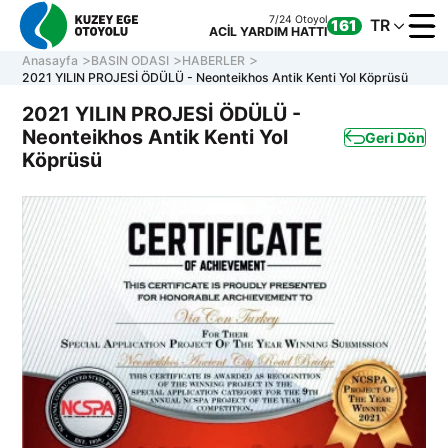
7/24 Otoyol
TR
161
ACİL YARDIM HATTI
Anasayfa
BASIN ODASI
HABERLER
2021 YILIN PROJESİ ÖDÜLÜ - Neonteikhos Antik Kenti Yol Köprüsü
2021 YILIN PROJESİ ÖDÜLÜ -
Neonteikhos Antik Kenti Yol
Geri Dön
KURUM
Köprüsü
OTOYOL
ONLINE
İLETİŞİ
Müşteri Hizmetleri
7/24 Otoyol
161
Hafta içi 08:30 - 17:30
ACİL YARDIM HATTI
0 850 577 35 35